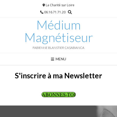
Skip
La Charité sur Loire
to
06.16.71.71.20
content
Médium
Magnétiseur
FABIENNE BLANSTIER CASABIANCA
MENU
S'inscrire à ma Newsletter
ABONNES-TOI