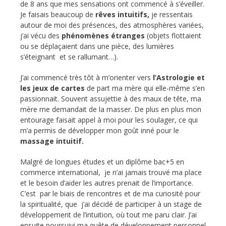
de 8 ans que mes sensations ont commencé à s’éveiller.
Je faisais beaucoup de
rêves intuitifs,
je ressentais
autour de moi des présences, des atmosphères variées,
j’ai vécu des
phénomènes étranges
(objets flottaient
ou se déplaçaient dans une pièce, des lumières
s’éteignant et se rallumant…).
J’ai commencé très tôt à m’orienter vers
l’Astrologie et
les jeux de cartes
de part ma mère qui elle-même s’en
passionnait. Souvent assujettie à des maux de tête, ma
mère me demandait de la masser. De plus en plus mon
entourage faisait appel à moi pour les soulager, ce qui
m’a permis de développer mon goût inné pour le
massage intuitif.
Malgré de longues études et un diplôme bac+5 en
commerce international, je n’ai jamais trouvé ma place
et le besoin d’aider les autres prenait de l’importance.
C’est par le biais de rencontres et de ma curiosité pour
la spiritualité, que j’ai décidé de participer à un stage de
développement de l’intuition, où tout me paru clair. J’ai
ensuite poursuivi ma quête de développement personnel