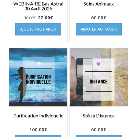
WEBINAIRE Bas Astral
Soins Animaux
30 Avril 2025
Le
Le
22.00
€
60.00
€
30.00
€
prix
prix
AJOUTER AU PANIER
AJOUTER AU PANIER
initial
actuel
était :
est :
30.00€.
22.00€.
Purification Individuelle
Soin à Distance
100.00
€
60.00
€