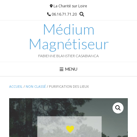
Skip
La Charité sur Loire
to
06.16.71.71.20
content
Médium
Magnétiseur
FABIENNE BLANSTIER CASABIANCA
MENU
ACCUEIL
/
NON CLASSÉ
/ PURIFICATION DES LIEUX