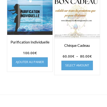
Purification Individuelle
Chèque Cadeau
100.00
€
Plage
60.00
€
–
80.00
€
de
AJOUTER AU PANIER
SELECT AMOUNT
prix :
60.00€
à
80.00€