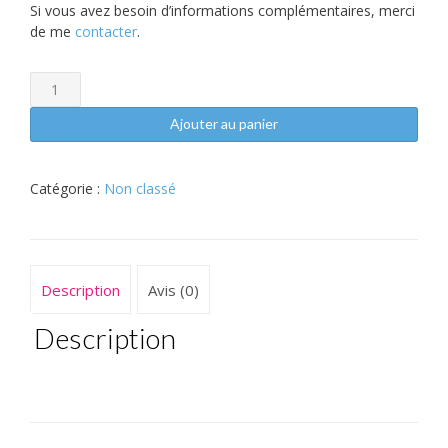
Si vous avez besoin d’informations complémentaires, merci
de me
contacter
.
quantité
de
Soin
Ajouter au panier
à
Distance
Catégorie :
Non classé
Description
Avis (0)
Description