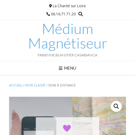
Skip
La Charité sur Loire
to
06.16.71.71.20
content
Médium
Magnétiseur
FABIENNE BLANSTIER CASABIANCA
MENU
ACCUEIL
/
NON CLASSÉ
/ SOIN À DISTANCE