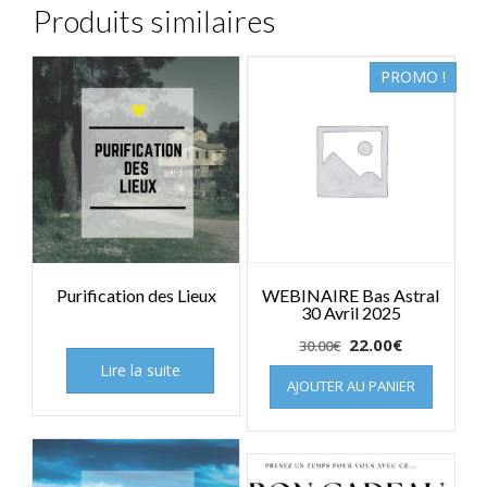
Produits similaires
PROMO !
Purification des Lieux
WEBINAIRE Bas Astral
30 Avril 2025
Le
Le
22.00
€
30.00
€
prix
prix
Lire la suite
AJOUTER AU PANIER
initial
actuel
était :
est :
30.00€.
22.00€.