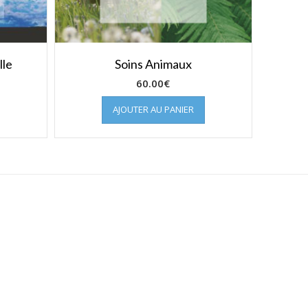
lle
Soins Animaux
60.00
€
AJOUTER AU PANIER