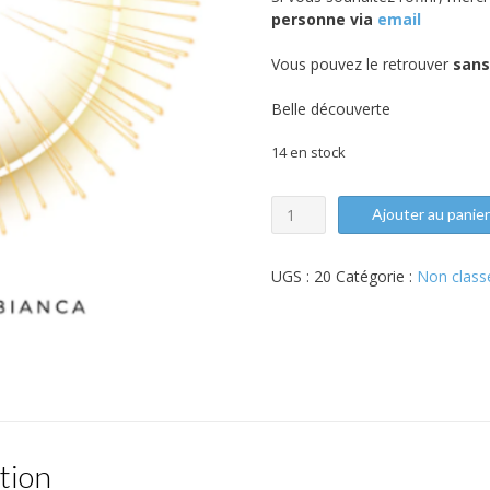
personne via
email
Vous pouvez le retrouver
sans
Belle découverte
14 en stock
quantité
Ajouter au panie
de
LIVRE:
METHODE
UGS :
20
Catégorie :
Non class
NRPC
tion