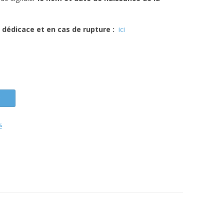
 dédicace et en cas de rupture :
ici
r
é