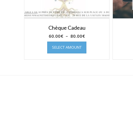
Chèque Cadeau
Plage
60.00
€
–
80.00
€
de
SELECT AMOUNT
prix :
60.00€
à
80.00€