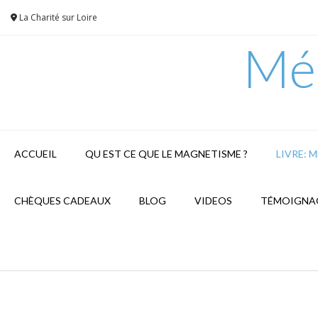
Skip
La Charité sur Loire
to
content
Mé
ACCUEIL
QU EST CE QUE LE MAGNETISME ?
LIVRE: 
CHÈQUES CADEAUX
BLOG
VIDEOS
TÉMOIGNA