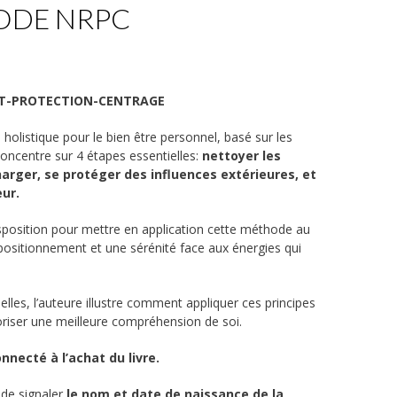
HODE NRPC
T-PROTECTION-CENTRAGE
holistique pour le bien être personnel, basé sur les
 concentre sur 4 étapes essentielles:
nettoyer les
arger, se protéger des influences extérieures, et
eur.
sposition pour mettre en application cette méthode au
 positionnement et une sérénité face aux énergies qui
.
elles, l’auteure illustre comment appliquer ces principes
oriser une meilleure compréhension de soi.
necté à l’achat du livre.
i de signaler
le nom et date de naissance de la