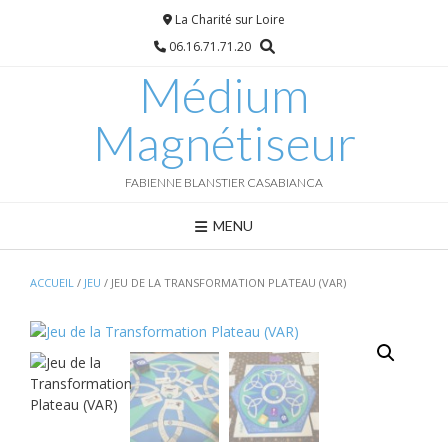
Skip
La Charité sur Loire
to
06.16.71.71.20
content
Médium
Magnétiseur
FABIENNE BLANSTIER CASABIANCA
MENU
ACCUEIL
/
JEU
/ JEU DE LA TRANSFORMATION PLATEAU (VAR)