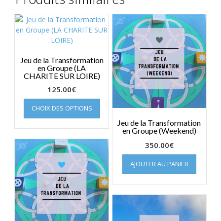
Jeu de la Transformation
en Groupe (LA
CHARITE SUR LOIRE)
125.00
€
Ce
CHOIX DES OPTIONS
produit
a
Jeu de la Transformation
en Groupe (Weekend)
plusieurs
variations.
350.00
€
Les
options
AJOUTER AU PANIER
peuvent
être
choisies
sur
la