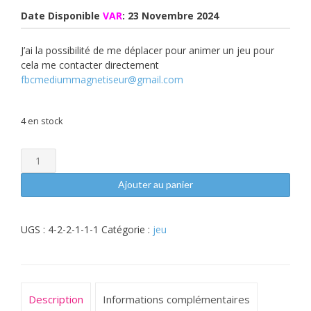
Date Disponible
VAR
: 23 Novembre 2024
J’ai la possibilité de me déplacer pour animer un jeu pour
cela me contacter directement
fbcmediummagnetiseur@gmail.com
4 en stock
quantité
de
Jeu
Ajouter au panier
de
la
Transformation
UGS :
4-2-2-1-1-1
Catégorie :
jeu
Plateau
(VAR)
Description
Informations complémentaires