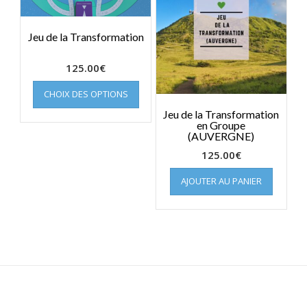
page
du
produit
Jeu de la Transformation
125.00
€
Ce
CHOIX DES OPTIONS
produit
a
Jeu de la Transformation
en Groupe
plusieurs
(AUVERGNE)
variations.
Les
125.00
€
options
AJOUTER AU PANIER
peuvent
être
choisies
sur
la
page
du
produit