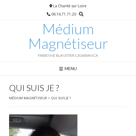
Skip
La Charité sur Loire
to
06.16.71.71.20
content
Médium
Magnétiseur
FABIENNE BLANSTIER CASABIANCA
MENU
QUI SUIS JE ?
MÉDIUM MAGNÉTISEUR
>
QUI SUIS JE ?