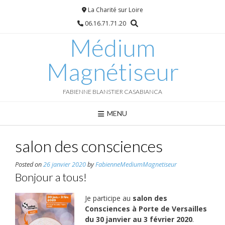
Skip
La Charité sur Loire
to
06.16.71.71.20
content
Médium
Magnétiseur
FABIENNE BLANSTIER CASABIANCA
MENU
salon des consciences
Posted on
26 janvier 2020
by
FabienneMediumMagnetiseur
Bonjour a tous!
Je participe au
salon des
Consciences à Porte de Versailles
du 30 janvier au 3 février 2020
.