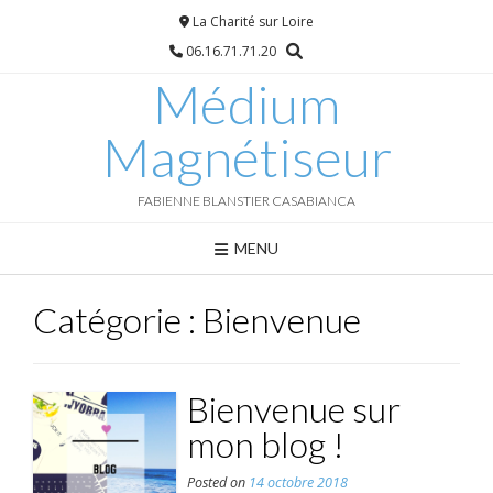
Skip
La Charité sur Loire
to
06.16.71.71.20
content
Médium
Magnétiseur
FABIENNE BLANSTIER CASABIANCA
MENU
Catégorie :
Bienvenue
Bienvenue sur
mon blog !
Posted on
14 octobre 2018